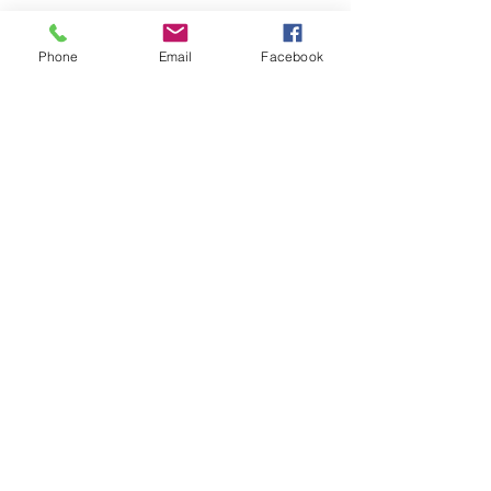
Phone
Email
Facebook
Nous joindre
Choisissez un de nos points