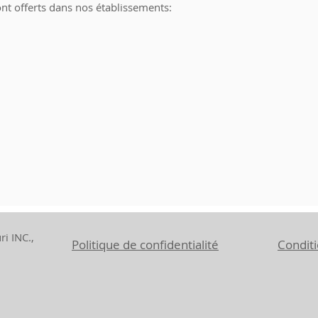
ont offerts dans nos établissements:
i INC.,
Politique de confidentialité
Condit